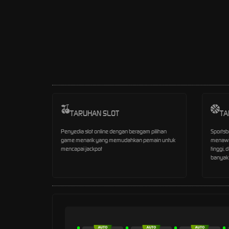
TARUHAN SLOT
TA
Penyedia slot online dengan beragam pilihan
Sportsb
game menarik yang memudahkan pemain untuk
menawar
mencapai jackpot
tinggi,
banyak 