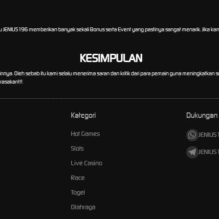
NIUS196 memberikan banyak sekali Bonus serta Event yang pastinya sangat menarik. Jika kamu in
KESIMPULAN
 Oleh sebab itu kami selalu menerima saran dan kritik dari para pemain guna meningkatkan selalu
rasakan!!!
Kategori
Dukungan
Hot Games
JENIUS
Slots
JENIUS
Live Casino
Race
Togel
Olahraga