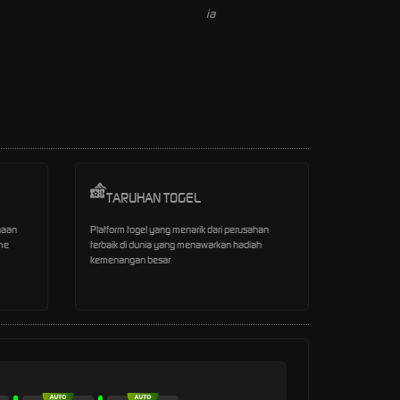
TARUHAN TOGEL
haan
Platform togel yang menarik dari perusahan
ame
terbaik di dunia yang menawarkan hadiah
kemenangan besar