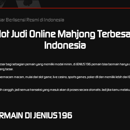
ar Berlisensi Resmi di Indonesia
ot Judi Online Mahjong Terbesar
Indonesia
besar bagi sebagian pemain yang memiliki modal minim, di JENIUS196 pemain bisa bermain hanya
ang besar.
bermacam macam, mulai dari slot game, live casino, sports games, poker dll dan memiliki lebih d
canggih, jadi semua transaksi yang masuk akan di proses secara otomatis. Jadi jika kamu melak
MAIN DI JENIUS196