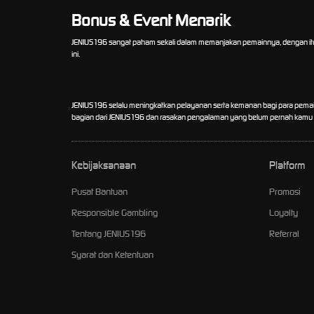
Bonus & Event Menarik
JENIUS196 sangat paham sekali dalam memanjakan pemainnya, dengan itu JE
ini.
JENIUS196 selalu meningkatkan pelayanan serta kemanan bagi para pemainnya.
bagian dari JENIUS196 dan rasakan pengalaman yang belum pernah kamu 
Kebijaksanaan
Platform
Pusat Bantuan
Promosi
Responsible Gambling
Loyalty
Tentang JENIUS196
Referral
Syarat dan Ketentuan