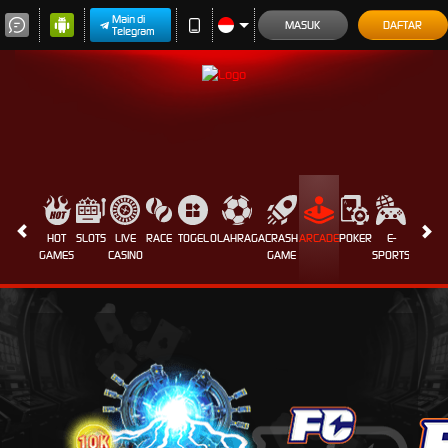
Main di
MASUK
DAFTAR
Telegram
HOT
SLOTS
LIVE
RACE
TOGEL
OLAHRAGA
CRASH
ARCADE
POKER
E-
SABUN
GAMES
CASINO
GAME
SPORTS
AYAM