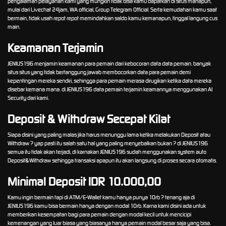
pengalaman pelayanan kami yang mungkin tidak bisa kamu dapatkan di situs manapun,
mulai dari Livechat 24jam, WA official, Group Telegram Official. Serta kemudahan kamu saat
bermain, tidak usah repot repot memindahkan saldo kamu kemanapun, tinggal langung cus
main.
Keamanan Terjamin
JENIUS196 menjamin keamanan para pemain dari kebocoran data data pemain. banyak
situs situs yang tidak bertanggung jawab membocorkan data para pemain demi
kepentingan mereka sendiri, sehingga para pemain merasa dirugikan ketika data mereka
disebar kemana mana. di JENIUS196 data pemain terjamin keamannya menggunakan AI
Security dari kami.
Deposit & Withdraw Secepat Kilat
Siapa disini yang paling malas jika harus menunggu lama ketika melakukan Deposit atau
Withdraw ? yap pasti itu salah satu hal yang paling menyebalkan bukan ? di JENIUS196
semua itu tidak akan terjadi, di karnakan JENIUS196 sudah menggunakan system auto
Deposit&Withdraw sehingga transaksi apapun itu akan langsung di proses secara otomatis.
Minimal Deposit IDR 10.000,00
Kamu ingin bermain tapi di ATM/E-Wallet kamu hanya punya 10rb ? tenang aja di
JENIUS196 kamu bisa bermain hanya dengan modal 10rb. Karna kami disini ada untuk
memberikan kesempatan bagi para pemain dengan modal kecil untuk mencicipi
kemenangan yang luar biasa yang biasanya hanya pemain modal besar saja yang bisa.