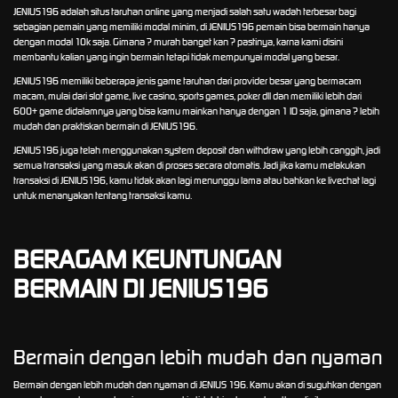
JENIUS196
adalah situs taruhan online yang menjadi salah satu wadah terbesar bagi
sebagian pemain yang memiliki modal minim, di JENIUS196 pemain bisa bermain hanya
dengan modal 10k saja. Gimana ? murah banget kan ? pastinya, karna kami disini
membantu kalian yang ingin bermain tetapi tidak mempunyai modal yang besar.
JENIUS196 memiliki beberapa jenis game taruhan dari provider besar yang bermacam
macam, mulai dari slot game, live casino, sports games, poker dll dan memiliki lebih dari
600+ game didalamnya yang bisa kamu mainkan hanya dengan 1 ID saja, gimana ? lebih
mudah dan praktiskan bermain di JENIUS196.
JENIUS196 juga telah menggunakan system deposit dan withdraw yang lebih canggih, jadi
semua transaksi yang masuk akan di proses secara otomatis. Jadi jika kamu melakukan
transaksi di JENIUS196, kamu tidak akan lagi menunggu lama atau bahkan ke livechat lagi
untuk menanyakan tentang transaksi kamu.
BERAGAM KEUNTUNGAN
BERMAIN DI JENIUS196
Bermain dengan lebih mudah dan nyaman
Bermain dengan lebih mudah dan nyaman di
JENIUS 196
. Kamu akan di suguhkan dengan