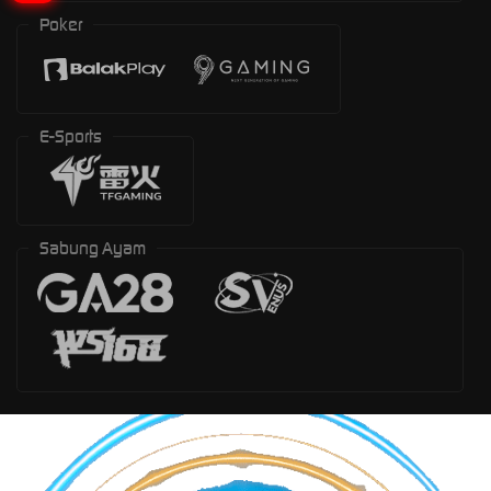
Poker
E-Sports
Sabung Ayam