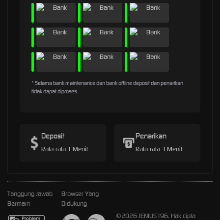
* Selama bank maintenance dan bank offline deposit dan penarikan
tidak dapat diproses
Deposit
Penarikan
Rata-rata 1 Menit
Rata-rata 3 Menit
Tanggung Jawab
Browser Yang
Bermain
Didukung
©2026 JENIUS196. Hak cipta