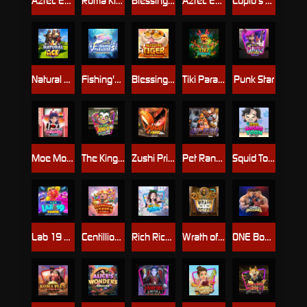
Aztec Empire
Roma Kingdom
Blessing of the Dragon
Aztec Empire 1000
Cupid's Garden
Natural Ace
Fishing's Paradise
Blessing of the Tiger
Tiki Paradise
Punk Star
Moe Moe Cute
The King Joker
Zushi Prime
Pet Ranger
Squid Toon
Lab 19 Mania
Centillion Gods
Rich Rich Water
Wrath of Egypt
ONE Boxing