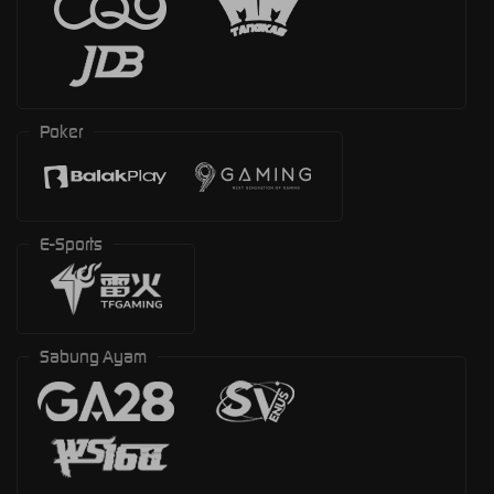
Poker
E-Sports
Sabung Ayam