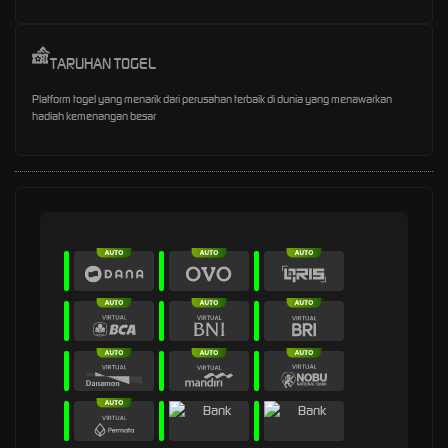
TARUHAN TOGEL
Platform togel yang menarik dari perusahan terbaik di dunia yang menawarkan
hadiah kemenangan besar