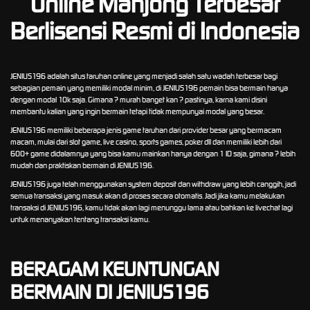
Online Mahjong Terbesar
Berlisensi Resmi di Indonesia
JENIUS196
adalah situs taruhan online yang menjadi salah satu wadah terbesar bagi
sebagian pemain yang memiliki modal minim, di JENIUS196 pemain bisa bermain hanya
dengan modal 10k saja. Gimana ? murah banget kan ? pastinya, karna kami disini
membantu kalian yang ingin bermain tetapi tidak mempunyai modal yang besar.
JENIUS196 memiliki beberapa jenis game taruhan dari provider besar yang bermacam
macam, mulai dari slot game, live casino, sports games, poker dll dan memiliki lebih dari
600+ game didalamnya yang bisa kamu mainkan hanya dengan 1 ID saja, gimana ? lebih
mudah dan praktiskan bermain di JENIUS196.
JENIUS196 juga telah menggunakan system deposit dan withdraw yang lebih canggih, jadi
semua transaksi yang masuk akan di proses secara otomatis. Jadi jika kamu melakukan
transaksi di JENIUS196, kamu tidak akan lagi menunggu lama atau bahkan ke livechat lagi
untuk menanyakan tentang transaksi kamu.
BERAGAM KEUNTUNGAN
BERMAIN DI JENIUS196