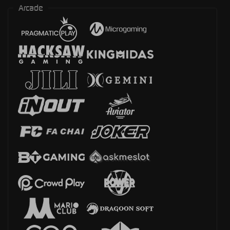
Arcade