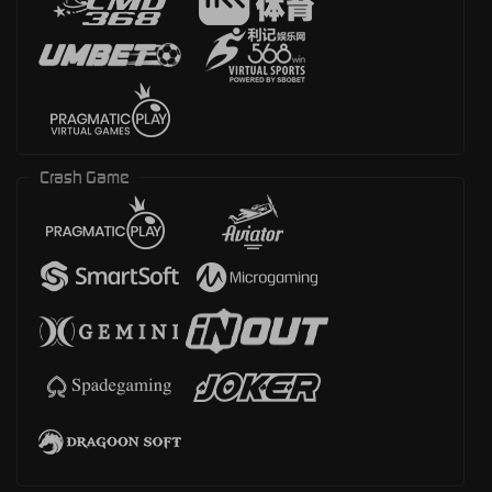
Crash Game