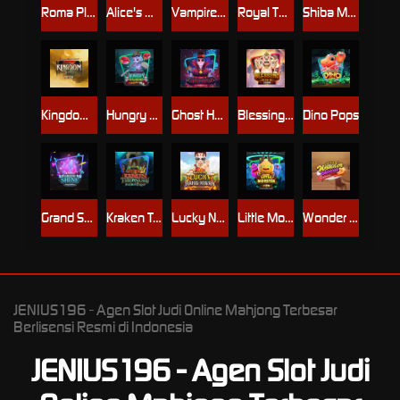
Roma Plus
Alice's Wonder
Vampire Hunter
Royal Thai Dessert
Shiba Mogul
Kingdom Z
Hungry Krahung
Ghost House
Blessing of the Ox
Dino Pops
Grand Shine
Kraken Treasure
Lucky NangKwak
Little Monster
Wonder Cuisine
JENIUS196 - Agen Slot Judi Online Mahjong Terbesar
Berlisensi Resmi di Indonesia
JENIUS196 - Agen Slot Judi