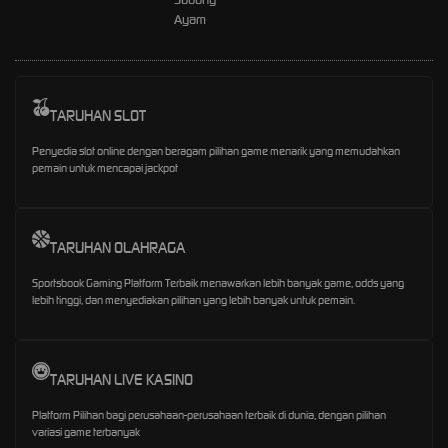
Ayam
TARUHAN SLOT
Penyedia slot online dengan beragam pilihan game menarik yang memudahkan
pemain untuk mencapai jackpot
TARUHAN OLAHRAGA
Sportsbook Gaming Platform Terbaik menawarkan lebih banyak game, odds yang
lebih tinggi, dan menyediakan pilihan yang lebih banyak untuk pemain.
TARUHAN LIVE KASINO
Platform Pilihan bagi perusahaan-perusahaan terbaik di dunia, dengan pilihan
variasi game terbanyak