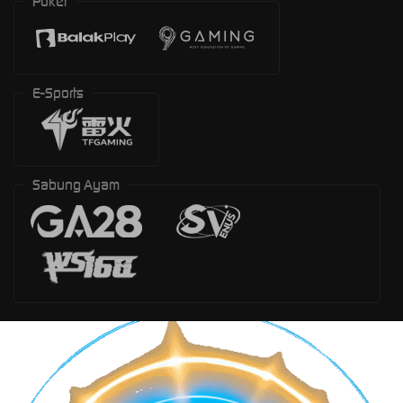
Poker
E-Sports
Sabung Ayam