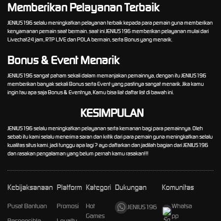
Memberikan Pelayanan Terbaik
JENIUS196 selalu meningkatkan pelayanan terbaik kepada para pemain guna memberikan
kenyamanan pemain saat bermain. saat ini JENIUS196 memberikan pelayanan mulai dari
Livechat24 jam, RTP LIVE dan POLA bermain, serta Bonus yang menarik.
Bonus & Event Menarik
JENIUS196 sangat paham sekali dalam memanjakan pemainnya, dengan itu JENIUS196
memberikan banyak sekali Bonus serta Event yang pastinya sangat menarik. Jika kamu
ingin tau apa saja Bonus & Eventnya, Kamu bisa liat daftar list di bawah ini.
KESIMPULAN
JENIUS196 selalu meningkatkan pelayanan serta kemanan bagi para pemainnya. Oleh
sebab itu kami selalu menerima saran dan kritik dari para pemain guna meningkatkan selalu
kualitas situs kami. jadi tunggu apa lagi ? ayo daftarkan dan jadilah bagian dari JENIUS196
dan rasakan pengalaman yang belum pernah kamu rasakan!!!
Kebijaksanaan
Platform
Kategori
Dukungan
Komunitas
Pusat Bantuan
Promosi
Hot
Whatsa
JENIUS196
Games
pp
Responsible
Loyalty