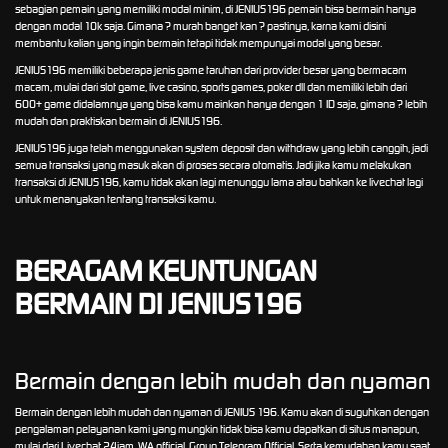
sebagian pemain yang memiliki modal minim, di JENIUS196 pemain bisa bermain hanya
dengan modal 10k saja. Gimana ? murah banget kan ? pastinya, karna kami disini
membantu kalian yang ingin bermain tetapi tidak mempunyai modal yang besar.
JENIUS196 memiliki beberapa jenis game taruhan dari provider besar yang bermacam
macam, mulai dari slot game, live casino, sports games, poker dll dan memiliki lebih dari
600+ game didalamnya yang bisa kamu mainkan hanya dengan 1 ID saja, gimana ? lebih
mudah dan praktiskan bermain di JENIUS196.
JENIUS196 juga telah menggunakan system deposit dan withdraw yang lebih canggih, jadi
semua transaksi yang masuk akan di proses secara otomatis. Jadi jika kamu melakukan
transaksi di JENIUS196, kamu tidak akan lagi menunggu lama atau bahkan ke livechat lagi
untuk menanyakan tentang transaksi kamu.
BERAGAM KEUNTUNGAN
BERMAIN DI JENIUS196
Bermain dengan lebih mudah dan nyaman
Bermain dengan lebih mudah dan nyaman di
JENIUS 196
. Kamu akan di suguhkan dengan
pengalaman pelayanan kami yang mungkin tidak bisa kamu dapatkan di situs manapun,
mulai dari Livechat 24jam, WA official, Group Telegram Official. Serta kemudahan kamu saat