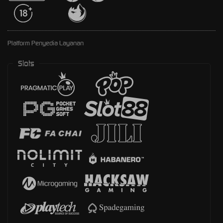
Platform Penyedia Layanan
Slots