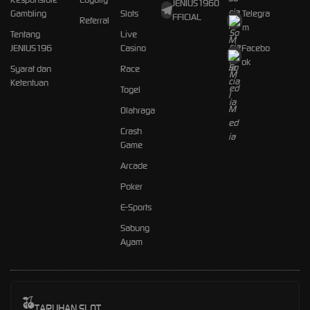
JENIUS196O
Gambling
Slots
Telegra
FFICIAL
Referral
m
Tentang
Live
JENIUS196
Casino
Facebo
ok
Syarat dan
Race
Ketentuan
Togel
Olahraga
Crash
Game
Arcade
Poker
E-Sports
Sabung
Ayam
TARUHAN SLOT