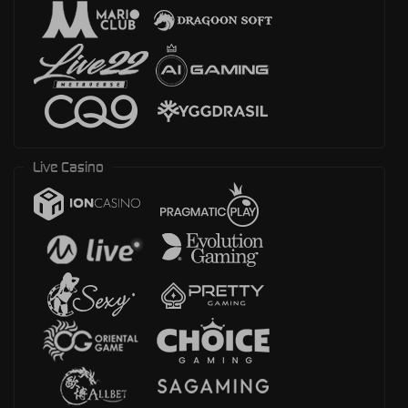
Live Casino