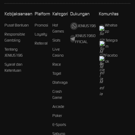
Kebijaksanaan
Platform
Kategori
Dukungan
Komunitas
Pusat Bantuan
Promosi
Hot
Whatsa
JENIUS196
Games
pp
Responsible
Loyalty
JENIUS196O
Gambling
Slots
Telegra
FFICIAL
Referral
m
Tentang
Live
JENIUS196
Casino
Facebo
ok
Syarat dan
Race
Ketentuan
Togel
Olahraga
Crash
Game
Arcade
Poker
E-Sports
Sabung