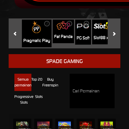
i
i
i
i
i
Facha
Fat Panda
Slot88 x PP
PG Soft
Pragmatic Play
SPADE GAMING
Semua
Top 20
Buy
permainan
Freenspin
Progressive
Slots
Slots