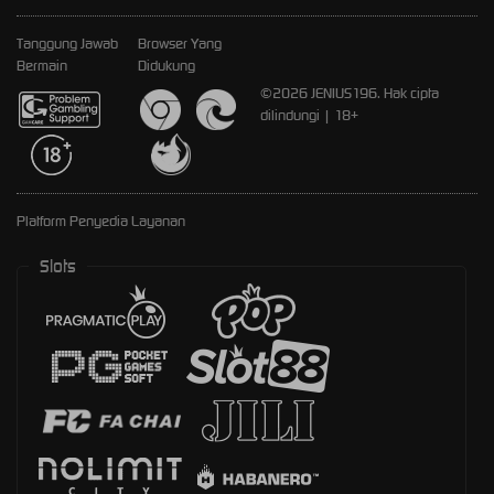
Tanggung Jawab
Browser Yang
Bermain
Didukung
©2026 JENIUS196. Hak cipta
dilindungi | 18+
Platform Penyedia Layanan
Slots