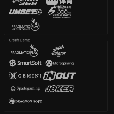
Crash Game