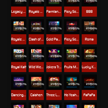
RTP
98%
RTP
95%
RTP
98%
RTP
96%
RTP
96%
Legacy of Kong Maxways
Royale House
Farmland Frenzy Maxways
Fiery Sevens
888
RTP
97%
RTP
97%
RTP
97%
RTP
95%
RTP
98%
Royale Vegas
Clash of the Giants
Gold Panther Maxways
Fiery Sevens Exclusive
Roma
RTP
95%
RTP
96%
RTP
96%
RTP
97%
RTP
98%
Royal Katt
Wild Wet Win
Jokers Treasure
Fruits Mania
Lucky Koi Exclusive
RTP
97%
RTP
95%
RTP
95%
RTP
97%
RTP
95%
Dancing Fever
Caishen
Three Lucky Stars
Ho Yeah Monkey
FaFaFa