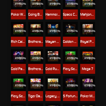
RTP
93%
RTP
86%
RTP
84%
RTP
84%
RTP
88%
Poker Ways
Going Bananas Inc
Hammer of Thunder
Space Conquest
Mahjong Riches
RTP
85%
RTP
93%
RTP
91%
RTP
91%
RTP
84%
Rich Caishen
Brothers kingdom
Mayan Gems
Golden Lotus SE
Royal Paws Maxways
RTP
89%
RTP
95%
RTP
88%
RTP
82%
RTP
80%
Gold Panther
Brothers Kingdom 2
Gold Rush Cowboys
Fiery Sevens Hot 5
Mega 7
RTP
88%
RTP
83%
RTP
90%
RTP
86%
RTP
82%
Fiery Sevens Hot 50
Tiger Dance
Legacy of Ramakien
5 Fortune Dragons
Poker Maxways