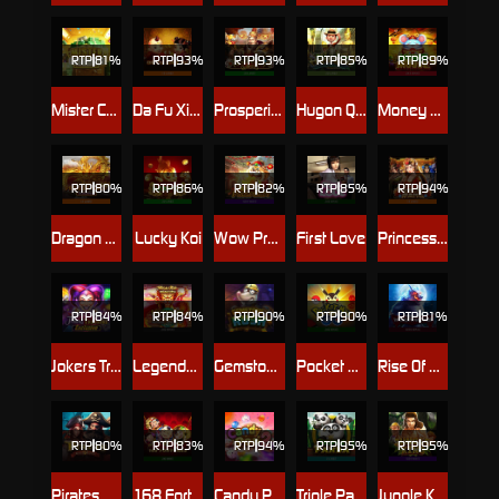
RTP
81%
RTP
93%
RTP
93%
RTP
85%
RTP
89%
Mister Cashmore
Da Fu Xiao Fu
Prosperity Gods
Hugon Quest
Money Mouse
RTP
80%
RTP
86%
RTP
82%
RTP
85%
RTP
94%
Dragon Gold SA
Lucky Koi
Wow Prosperity
First Love
Princess Wang
RTP
84%
RTP
84%
RTP
90%
RTP
90%
RTP
81%
Jokers Treasure Exclusive
Legendary Beasts Saga
Gemstone Rush
Pocket Mon Go
Rise Of Werewolves
RTP
80%
RTP
83%
RTP
94%
RTP
95%
RTP
95%
Pirates Gold Rush
168 Fortunes
Candy Pop 2
Triple Panda
Jungle King