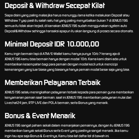
Deposit & Withdraw Secepat Kilat
Siapa disini yang paling malas jika harus menunggu lama ketika melakukan Deposit atau
Withdraw ? yap pasti itu salah satu hal yang paling menyebalkan bukan ? di JENIUS196
semua itu tidak akan terjadi, di karnakan JENIUS196 sudah menggunakan system auto
Deposit&Withdraw sehingga transaksi apapun itu akan langsung di proses secara otomatis.
Minimal Deposit IDR 10.000,00
Kamu ingin bermain tapi di ATM/E-Wallet kamu hanya punya 10rb ? tenang aja di
JENIUS196 kamu bisa bermain hanya dengan modal 10rb. Karna kami disini ada untuk
memberikan kesempatan bagi para pemain dengan modal kecil untuk mencicipi
kemenangan yang luar biasa yang biasanya hanya pemain modal besar saja yang bisa.
Memberikan Pelayanan Terbaik
JENIUS196 selalu meningkatkan pelayanan terbaik kepada para pemain guna memberikan
kenyamanan pemain saat bermain. saat ini JENIUS196 memberikan pelayanan mulai dari
Livechat24 jam, RTP LIVE dan POLA bermain, serta Bonus yang menarik.
Bonus & Event Menarik
JENIUS196 sangat paham sekali dalam memanjakan pemainnya, dengan itu JENIUS196
memberikan banyak sekali Bonus serta Event yang pastinya sangat menarik. Jika kamu
ingin tau apa saja Bonus & Eventnya, Kamu bisa liat daftar list di bawah ini.