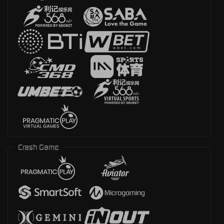
Crash Game