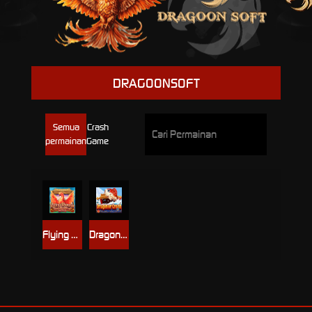
DRAGOONSOFT
Semua
Crash
permainan
Game
Flying Phoenix
Dragon or Crash