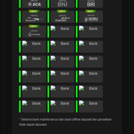
* Selama bank maintenance dan bank offline deposit dan penarikan
tidak dapat diproses