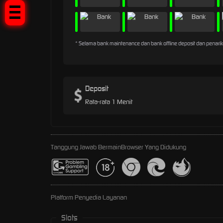
* Selama bank maintenance dan bank offline deposit dan penarik
Deposit
Rata-rata 1 Menit
Tanggung Jawab Bermain
Browser Yang Didukung
Platform Penyedia Layanan
Slots