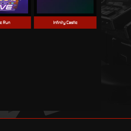
e Run
Infinity Castle