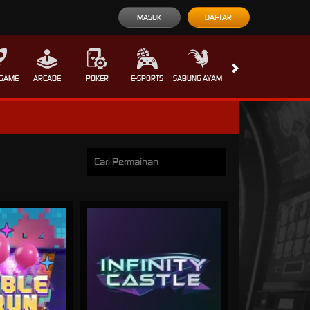
MASUK
DAFTAR
 GAME
ARCADE
POKER
E-SPORTS
SABUNG AYAM
PROMOSI