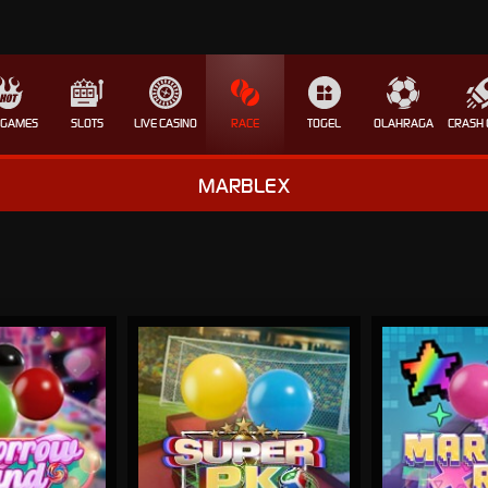
 GAMES
SLOTS
LIVE CASINO
RACE
TOGEL
OLAHRAGA
CRASH
MARBLEX