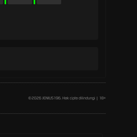
©2026 JENIUS196. Hak cipta dilindungi | 18+