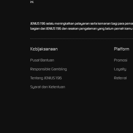
ini.
JENIUS196 selalu meningkatkan pelayanan serta kemanan bagi para pemainnya.
bagian dari JENIUS196 dan rasakan pengalaman yang belum pernah kamu 
Kebijaksanaan
Platform
Pusat Bantuan
Promosi
Responsible Gambling
Loyalty
Tentang JENIUS196
Referral
Syarat dan Ketentuan