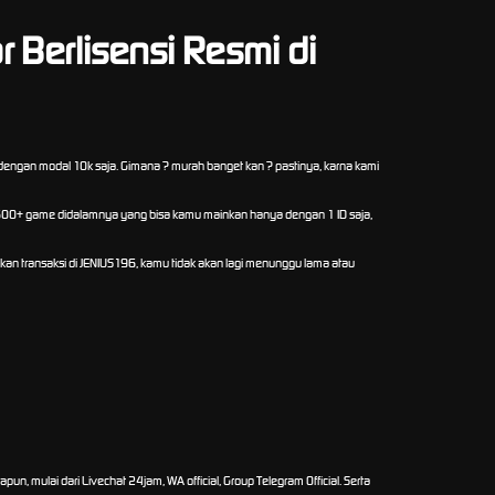
 Berlisensi Resmi di
 dengan modal 10k saja. Gimana ? murah banget kan ? pastinya, karna kami
ari 600+ game didalamnya yang bisa kamu mainkan hanya dengan 1 ID saja,
ukan transaksi di JENIUS196, kamu tidak akan lagi menunggu lama atau
 mulai dari Livechat 24jam, WA official, Group Telegram Official. Serta