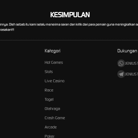
KESIMPULAN
 Oleh sebab itu kami selalu menerima saran dan kritik dari para pemain guna meningkatkan selalu
rasakan!!!
Kategori
Dukungan
Hot Games
JENIUS
Slots
JENIUS
Live Casino
Race
Togel
Olahraga
Crash Game
Arcade
Poker