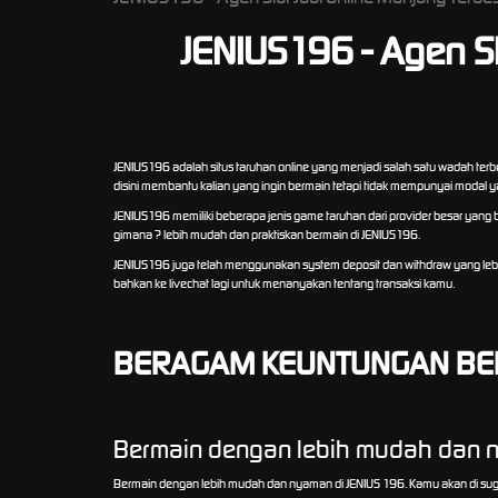
JENIUS196 - Agen Sl
JENIUS196
adalah situs taruhan online yang menjadi salah satu wadah ter
disini membantu kalian yang ingin bermain tetapi tidak mempunyai modal y
JENIUS196 memiliki beberapa jenis game taruhan dari provider besar yang 
gimana ? lebih mudah dan praktiskan bermain di JENIUS196.
JENIUS196 juga telah menggunakan system deposit dan withdraw yang lebih 
bahkan ke livechat lagi untuk menanyakan tentang transaksi kamu.
BERAGAM KEUNTUNGAN BER
Bermain dengan lebih mudah dan
Bermain dengan lebih mudah dan nyaman di
JENIUS 196
. Kamu akan di su