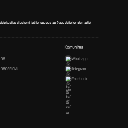
 kualitas situs kami. jadi tunggu apa lagi ? ayo daftarkan dan jadilah
Komunitas
196
Whatsapp
196OFFICIAL
Telegram
Facebook