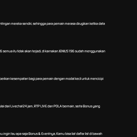
ngan mereka sendiri, sehingga para pemain merasa dirugikan ketika data
196 semua itu tidak akan terjadi, di karnakan JENIUS196 sudah menggunakan
berikan kesempatan bagi para pemain dengan modal kecil untuk mencicipi
i dari Livechat24 jam, RTP LIVE dan POLA bermain, serta Bonus yang
gin tau apa saja Bonus & Eventnya, Kamu bisa liat daftar list di bawah