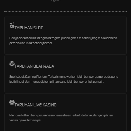
TARUHAN SLOT
Penyedia slot online dengan beragam pilihan game menarik yang memudahkan
pemain untuk mencapai jackpot
TARUHAN OLAHRAGA
Sportsbook Gaming Platform Terbaik menawarkan lebih banyak game, odds yang
lebih tinggi, dan menyediakan pilihan yang lebih banyak untuk pemain.
TARUHAN LIVE KASINO
Platform Pilihan bagi perusahaan-perusahaan terbaik di dunia, dengan pilihan
variasi game terbanyak