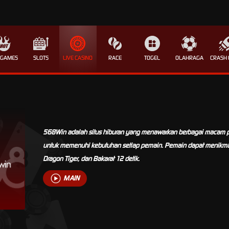
 GAMES
SLOTS
LIVE CASINO
RACE
TOGEL
OLAHRAGA
CRASH
568Win adalah situs hiburan yang menawarkan berbagai macam pe
untuk memenuhi kebutuhan setiap pemain. Pemain dapat menikmati 
Dragon Tiger, dan Bakarat 12 detik.
MAIN