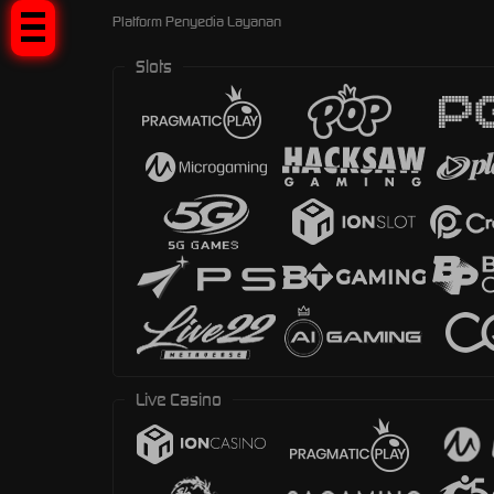
Platform Penyedia Layanan
Slots
Live Casino