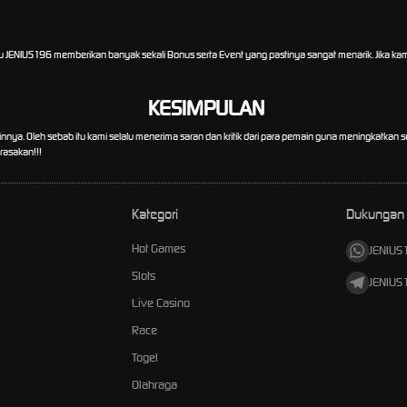
NIUS196 memberikan banyak sekali Bonus serta Event yang pastinya sangat menarik. Jika kamu in
KESIMPULAN
 Oleh sebab itu kami selalu menerima saran dan kritik dari para pemain guna meningkatkan selalu
rasakan!!!
Kategori
Dukungan
Hot Games
JENIUS
Slots
JENIUS
Live Casino
Race
Togel
Olahraga