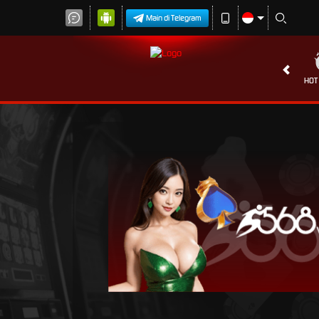
Main di Telegram
HOT