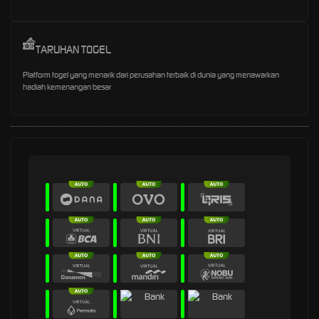
TARUHAN TOGEL
Platform togel yang menarik dari perusahan terbaik di dunia yang menawarkan
hadiah kemenangan besar