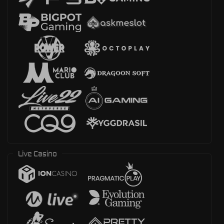
Live Casino