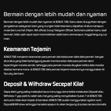
Bermain dengan lebih mudah dan nyaman
Bermain dengan lebih mudah dan nyaman di
JENIUS 196
. Kamu akan di suguhkan dengan
pengalaman pelayanan kami yang mungkin tidak bisa kamu dapatkan di situs manapun,
mulai dari Livechat 24jam, WA official, Group Telegram Official. Serta kemudahan kamu saat
bermain, tidak usah repot repot memindahkan saldo kamu kemanapun, tinggal langung cus
main.
Keamanan Terjamin
JENIUS196 menjamin keamanan para pemain dari kebocoran data data pemain. banyak
situs situs yang tidak bertanggung jawab membocorkan data para pemain demi
kepentingan mereka sendiri, sehingga para pemain merasa dirugikan ketika data mereka
disebar kemana mana. di JENIUS196 data pemain terjamin keamannya menggunakan AI
Security dari kami.
Deposit & Withdraw Secepat Kilat
Siapa disini yang paling malas jika harus menunggu lama ketika melakukan Deposit atau
Withdraw ? yap pasti itu salah satu hal yang paling menyebalkan bukan ? di JENIUS196
semua itu tidak akan terjadi, di karnakan JENIUS196 sudah menggunakan system auto
Deposit&Withdraw sehingga transaksi apapun itu akan langsung di proses secara otomatis.