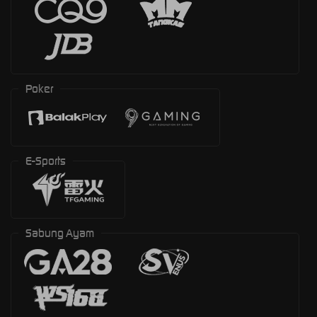
Poker
E-Sports
Sabung Ayam