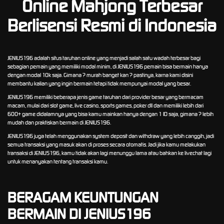
Online Mahjong Terbesar
Berlisensi Resmi di Indonesia
JENIUS196
adalah situs taruhan online yang menjadi salah satu wadah terbesar bagi
sebagian pemain yang memiliki modal minim, di JENIUS196 pemain bisa bermain hanya
dengan modal 10k saja. Gimana ? murah banget kan ? pastinya, karna kami disini
membantu kalian yang ingin bermain tetapi tidak mempunyai modal yang besar.
JENIUS196 memiliki beberapa jenis game taruhan dari provider besar yang bermacam
macam, mulai dari slot game, live casino, sports games, poker dll dan memiliki lebih dari
600+ game didalamnya yang bisa kamu mainkan hanya dengan 1 ID saja, gimana ? lebih
mudah dan praktiskan bermain di JENIUS196.
JENIUS196 juga telah menggunakan system deposit dan withdraw yang lebih canggih, jadi
semua transaksi yang masuk akan di proses secara otomatis. Jadi jika kamu melakukan
transaksi di JENIUS196, kamu tidak akan lagi menunggu lama atau bahkan ke livechat lagi
untuk menanyakan tentang transaksi kamu.
BERAGAM KEUNTUNGAN
BERMAIN DI JENIUS196